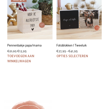
SALE! 41%
Pennenbakje papa/mama
Fotoblokken | Tweeluik
Oorspronkelijke
Huidige
Prijsklasse:
€
21,95
€
12,95
€
27,95
-
€
41,95
prijs
prijs
€27,95
Dit
TOEVOEGEN AAN
OPTIES SELECTEREN
was:
is:
tot
prod
WINKELWAGEN
€21,95.
€12,95.
€41,95
heeft
meer
variat
Deze
optie
kan
geko
word
op