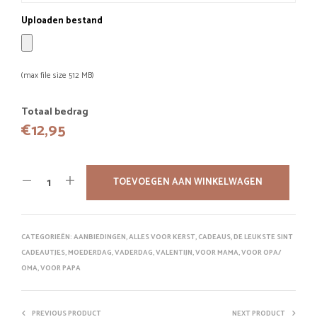
Uploaden bestand
(max file size 512 MB)
Totaal bedrag
€
12,95
TOEVOEGEN AAN WINKELWAGEN
CATEGORIEËN:
AANBIEDINGEN
,
ALLES VOOR KERST
,
CADEAUS
,
DE LEUKSTE SINT
CADEAUTJES
,
MOEDERDAG
,
VADERDAG
,
VALENTIJN
,
VOOR MAMA
,
VOOR OPA/
OMA
,
VOOR PAPA
PREVIOUS PRODUCT
NEXT PRODUCT