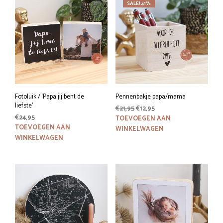
SALE! 41%
Fotoluik / ‘Papa jij bent de
Pennenbakje papa/mama
liefste’
Oorspronkelijke
Huidige
€
21,95
€
12,95
€
24,95
prijs
prijs
TOEVOEGEN AAN
was:
is:
TOEVOEGEN AAN
WINKELWAGEN
€21,95.
€12,95.
WINKELWAGEN