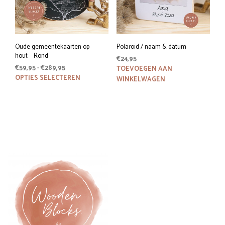
Oude gemeentekaarten op
Polaroid / naam & datum
hout – Rond
€
24,95
Prijsklasse:
€
59,95
-
€
289,95
TOEVOEGEN AAN
€59,95
Dit
OPTIES SELECTEREN
WINKELWAGEN
tot
product
€289,95
heeft
meerdere
variaties.
Deze
optie
kan
gekozen
worden
op
de
productpagina