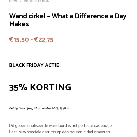
HOME
/
VOOR OPA/ OMA
Wand cirkel – What a Difference a Day
Makes
Prijsklasse:
€
15,50
-
€
22,75
€15,50
tot
BLACK FRIDAY ACTIE:
€22,75
35% KORTING
Geldig t/m vrijdag 28 november 2025, 23:59 uur.
Dit gepersonaliseerde wandbord is het perfecte cadeautje!
Laat jouw speciale datums op een houten cirkel graveren.