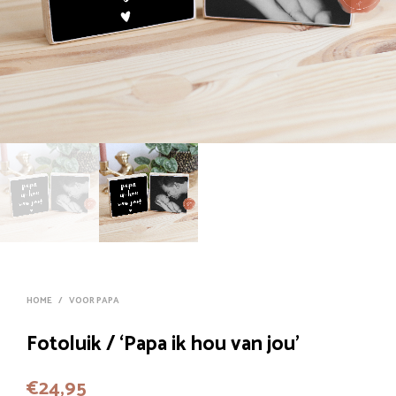
HOME
/
VOOR PAPA
Fotoluik / ‘Papa ik hou van jou’
€
24,95