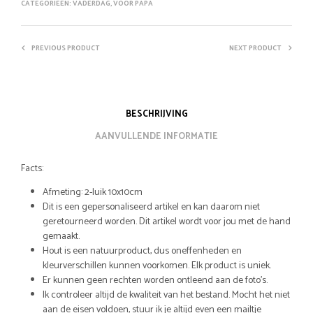
CATEGORIEËN:
VADERDAG
,
VOOR PAPA
PREVIOUS PRODUCT
NEXT PRODUCT
BESCHRIJVING
AANVULLENDE INFORMATIE
Facts:
Afmeting: 2-luik 10x10cm
Dit is een gepersonaliseerd artikel en kan daarom niet
geretourneerd worden. Dit artikel wordt voor jou met de hand
gemaakt.
Hout is een natuurproduct, dus oneffenheden en
kleurverschillen kunnen voorkomen. Elk product is uniek.
Er kunnen geen rechten worden ontleend aan de foto’s.
Ik controleer altijd de kwaliteit van het bestand. Mocht het niet
aan de eisen voldoen, stuur ik je altijd even een mailtje