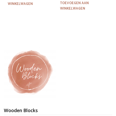
was:
is:
TOEVOEGEN AAN
WINKELWAGEN
€21,95.
€12,95.
WINKELWAGEN
Wooden Blocks