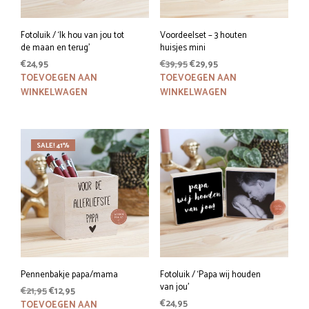
Fotoluik / ‘Ik hou van jou tot
Voordeelset – 3 houten
de maan en terug’
huisjes mini
Oorspronkelijke
Huidige
€
24,95
€
39,95
€
29,95
prijs
prijs
TOEVOEGEN AAN
TOEVOEGEN AAN
was:
is:
WINKELWAGEN
WINKELWAGEN
€39,95.
€29,95.
SALE! 41%
Pennenbakje papa/mama
Fotoluik / ‘Papa wij houden
van jou’
Oorspronkelijke
Huidige
€
21,95
€
12,95
prijs
prijs
€
24,95
TOEVOEGEN AAN