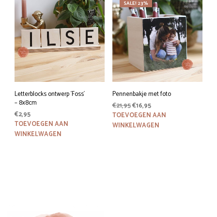
SALE! 23%
Letterblocks ontwerp ´Foss´
Pennenbakje met foto
– 8x8cm
Oorspronkelijke
Huidige
€
21,95
€
16,95
€
2,95
prijs
prijs
TOEVOEGEN AAN
was:
is:
TOEVOEGEN AAN
WINKELWAGEN
€21,95.
€16,95.
WINKELWAGEN