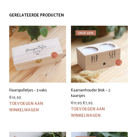
GERELATEERDE PRODUCTEN
SALE! 33%
Haarspulletjes – 3 vaks
Kaarsenhouder blok – 2
kaarsjes
€
16,95
Oorspronkelijke
Huidige
€
11,95
€
7,95
TOEVOEGEN AAN
prijs
prijs
TOEVOEGEN AAN
WINKELWAGEN
was:
is:
WINKELWAGEN
€11,95.
€7,95.