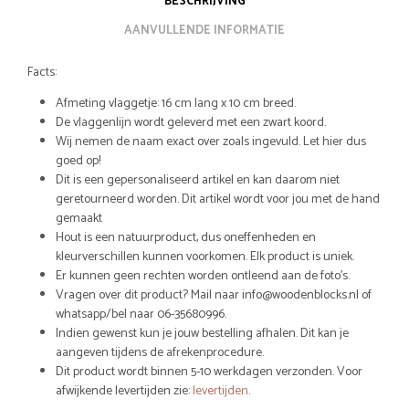
BESCHRIJVING
AANVULLENDE INFORMATIE
Facts:
Afmeting vlaggetje: 16 cm lang x 10 cm breed.
De vlaggenlijn wordt geleverd met een zwart koord.
Wij nemen de naam exact over zoals ingevuld. Let hier dus
goed op!
Dit is een gepersonaliseerd artikel en kan daarom niet
geretourneerd worden. Dit artikel wordt voor jou met de hand
gemaakt
Hout is een natuurproduct, dus oneffenheden en
kleurverschillen kunnen voorkomen. Elk product is uniek.
Er kunnen geen rechten worden ontleend aan de foto’s.
Vragen over dit product? Mail naar info@woodenblocks.nl of
whatsapp/bel naar 06-35680996.
Indien gewenst kun je jouw bestelling afhalen. Dit kan je
aangeven tijdens de afrekenprocedure.
Dit product wordt binnen 5-10 werkdagen verzonden. Voor
afwijkende levertijden zie:
levertijden
.