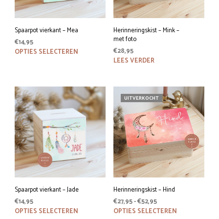
Spaarpot vierkant – Mea
Herinneringskist – Mink –
met foto
€
14,95
Dit
€
28,95
OPTIES SELECTEREN
LEES VERDER
product
heeft
meerdere
variaties.
UITVERKOCHT
Deze
optie
kan
gekozen
worden
op
de
productpagina
Spaarpot vierkant – Jade
Herinneringskist – Hind
Prijsklasse:
€
14,95
€
27,95
-
€
52,95
Dit
€27,95
Dit
OPTIES SELECTEREN
OPTIES SELECTEREN