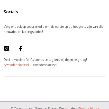
Socials
Volg ons ook op social media om als eerste op de hoogte te zijn van alle
nieuwtjes en kortingscodes!
Deel je mooiste foto's/stories en tag ons, wij delen ze graag!
@woodenblocksnl
- #woodenblocksnl
© Copyright 2021 Wooden Blocks - Website door
Pixelbox Media