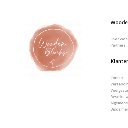
variaties.
Deze
optie
kan
Wooden
gekozen
worden
op
de
Over Woo
productpagina
Partners
Klante
Contact
Verzending
Veelgeste
Reseller 
Algemene
Disclaime