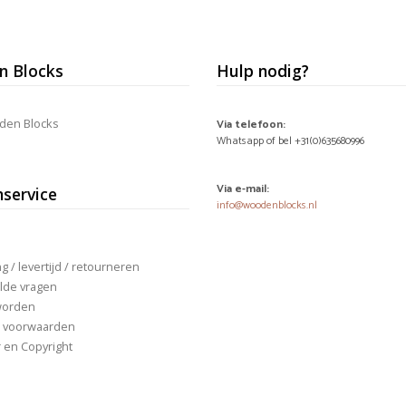
 Blocks
Hulp nodig?
den Blocks
Via telefoon:
Whatsapp of bel +31(0)635680996
Via e-mail:
nservice
info@woodenblocks.nl
 / levertijd / retourneren
lde vragen
worden
 voorwaarden
r en Copyright