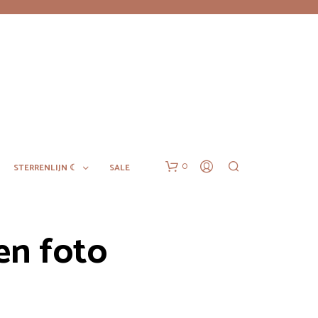
0
STERRENLIJN ☾
SALE
en foto