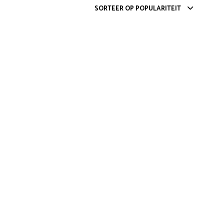
SORTEER OP POPULARITEIT
G
E
E
N
P
R
O
D
U
C
T
E
N
I
N
D
E
W
I
N
K
E
L