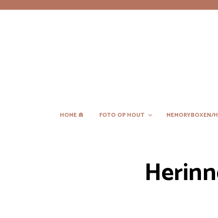
HOME ⋒
FOTO OP HOUT
MEMORYBOXEN/H
Herinn