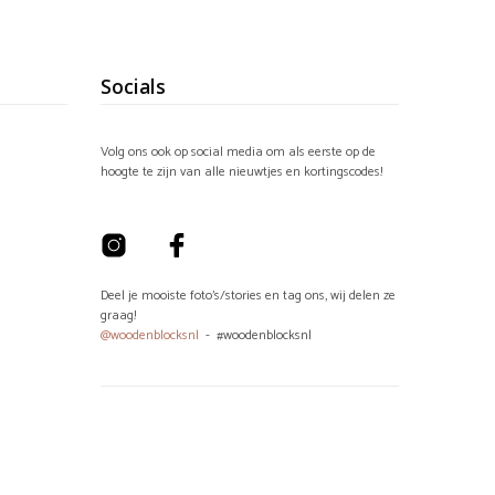
W
A
G
E
Socials
N
.
Volg ons ook op social media om als eerste op de
hoogte te zijn van alle nieuwtjes en kortingscodes!
Deel je mooiste foto's/stories en tag ons, wij delen ze
graag!
@woodenblocksnl
- #woodenblocksnl