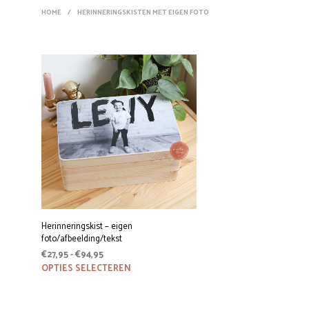
HOME
/
HERINNERINGSKISTEN MET EIGEN FOTO
Herinneringskist – eigen
foto/afbeelding/tekst
Prijsklasse:
€
27,95
-
€
94,95
€27,95
Dit
OPTIES SELECTEREN
product
tot
heeft
€94,95
meerdere