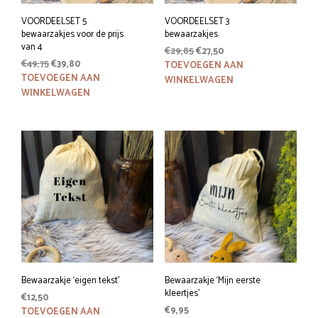
VOORDEELSET 5
VOORDEELSET 3
bewaarzakjes voor de prijs
bewaarzakjes
van 4
Oorspronkelijke
Huidige
€
29,85
€
27,50
Oorspronkelijke
Huidige
€
49,75
€
39,80
prijs
prijs
TOEVOEGEN AAN
prijs
prijs
was:
is:
TOEVOEGEN AAN
WINKELWAGEN
was:
is:
€29,85.
€27,50.
WINKELWAGEN
€49,75.
€39,80.
Bewaarzakje ‘eigen tekst’
Bewaarzakje ‘Mijn eerste
kleertjes’
€
12,50
€
9,95
TOEVOEGEN AAN