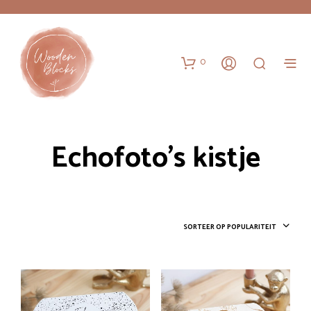
0
Echofoto's kistje
SORTEER OP POPULARITEIT