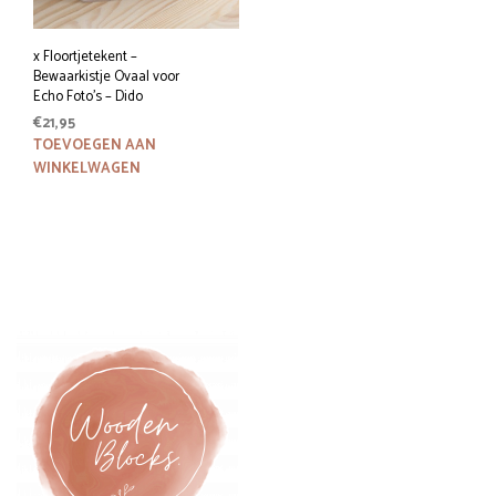
de
prod
x Floortjetekent –
Bewaarkistje Ovaal voor
Echo Foto’s – Dido
€
21,95
TOEVOEGEN AAN
WINKELWAGEN