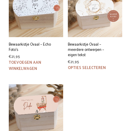
Bewaarkistje Ovaal – Echo
Bewaarkistje Ovaal –
Foto’s
meerdere ontwerpen –
eigen tekst
€
21,95
€
21,95
TOEVOEGEN AAN
Dit
OPTIES SELECTEREN
WINKELWAGEN
prod
heeft
meer
variat
Deze
optie
kan
geko
word
op