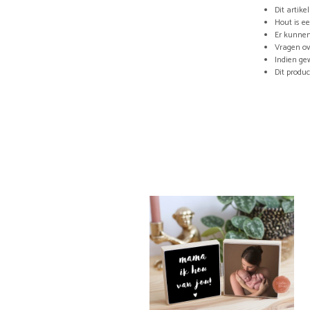
Dit artik
Hout is e
Er kunnen
Vragen ov
Indien ge
Dit produ