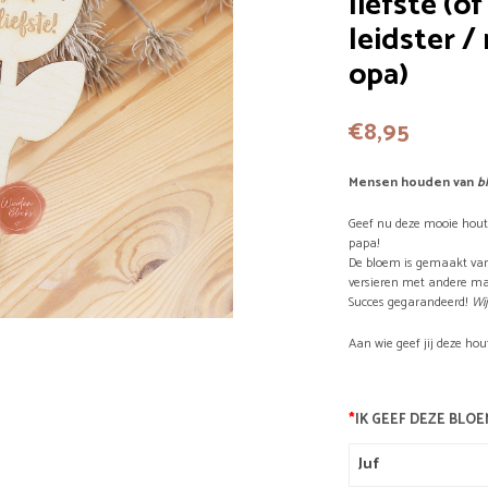
liefste (
leidster 
opa)
€
8,95
Mensen houden van
b
Geef nu deze mooie hout
papa!
De bloem is gemaakt van 
versieren met andere ma
Succes gegarandeerd!
Wi
Aan wie geef jij deze ho
*
IK GEEF DEZE BLOE