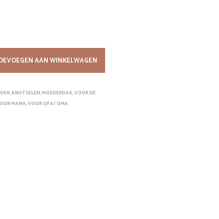
W
A
G
E
N
.
OEVOEGEN AAN WINKELWAGEN
NGEN
,
KNUTSELEN
,
MOEDERDAG
,
VOOR DE
OOR MAMA
,
VOOR OPA/ OMA