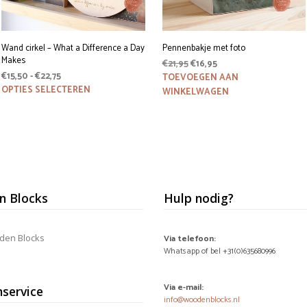
Wand cirkel – What a Difference a Day
Pennenbakje met foto
Makes
Oorspronkelijke
Huidige
€
21,95
€
16,95
Prijsklasse:
€
15,50
-
€
22,75
prijs
prijs
TOEVOEGEN AAN
€15,50
Dit
was:
is:
OPTIES SELECTEREN
WINKELWAGEN
product
tot
€21,95.
€16,95.
heeft
€22,75
meerdere
variaties.
Deze
optie
kan
gekozen
 Blocks
Hulp nodig?
worden
op
de
productpagina
den Blocks
Via telefoon:
Whatsapp of bel +31(0)635680996
Via e-mail:
nservice
info@woodenblocks.nl