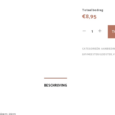
Totaal bedrag
€
8,95
T
CATEGORIEËN:
AANBIEDI
JUF/MEESTER/LEIDSTER
,
V
BESCHRIJVING
bloem: 20cm