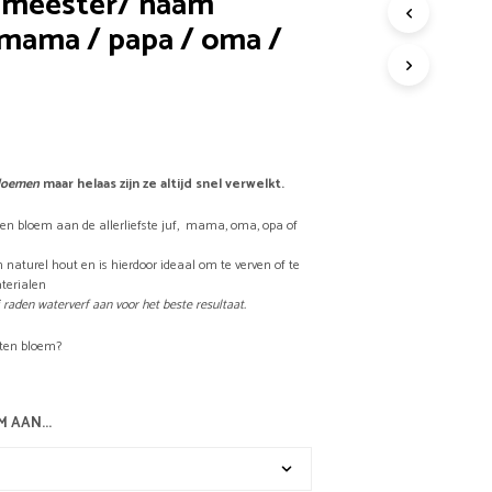
of meester/ naam
/ mama / papa / oma /
G
E
E
N
P
R
O
D
loemen
maar helaas zijn ze altijd snel verwelkt.
U
C
en bloem aan de allerliefste juf, mama, oma, opa of
T
E
naturel hout en is hierdoor ideaal om te verven of te
N
terialen
I
j raden waterverf aan voor het beste resultaat.
N
D
uten bloem?
E
W
I
M AAN...
N
K
E
L