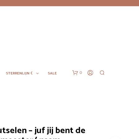
0
STERRENLIJN ☾
SALE
selen – juf jij bent de