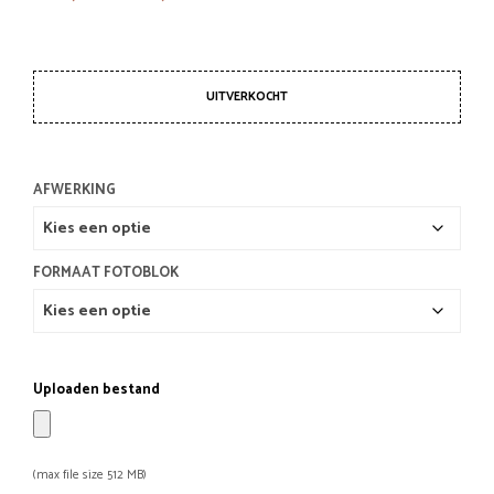
€19,95
tot
€51,95
UITVERKOCHT
AFWERKING
FORMAAT FOTOBLOK
Uploaden bestand
(max file size 512 MB)