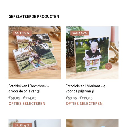
GERELATEERDE PRODUCTEN
SALE! 25%
SALE! 25%
Fotoblokken | Rechthoek –
Fotoblokken | Vierkant – 4
4 voor de prijs van 3!
voor de prijs van 3!
Prijsklasse:
Prijsklasse:
€
59,85
-
€
224,85
€
53,85
-
€
179,85
€59,85
Dit
€53,85
Dit
OPTIES SELECTEREN
OPTIES SELECTEREN
tot
tot
product
prod
€224,85
€179,85
heeft
heeft
meerdere
meer
SALE! 25%