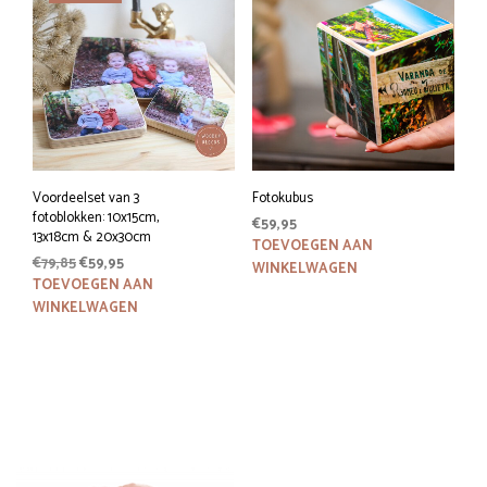
variaties.
variat
Deze
Deze
optie
optie
kan
kan
gekozen
geko
worden
word
op
op
de
de
productpagina
prod
Voordeelset van 3
Fotokubus
fotoblokken: 10x15cm,
€
59,95
13x18cm & 20x30cm
TOEVOEGEN AAN
Oorspronkelijke
Huidige
€
79,85
€
59,95
WINKELWAGEN
prijs
prijs
TOEVOEGEN AAN
was:
is:
WINKELWAGEN
€79,85.
€59,95.