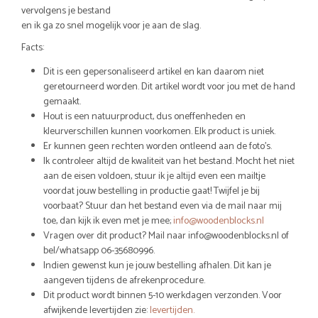
vervolgens je bestand
en ik ga zo snel mogelijk voor je aan de slag.
Facts:
Dit is een gepersonaliseerd artikel en kan daarom niet
geretourneerd worden. Dit artikel wordt voor jou met de hand
gemaakt.
Hout is een natuurproduct, dus oneffenheden en
kleurverschillen kunnen voorkomen. Elk product is uniek.
Er kunnen geen rechten worden ontleend aan de foto’s.
Ik controleer altijd de kwaliteit van het bestand. Mocht het niet
aan de eisen voldoen, stuur ik je altijd even een mailtje
voordat jouw bestelling in productie gaat! Twijfel je bij
voorbaat? Stuur dan het bestand even via de mail naar mij
toe, dan kijk ik even met je mee;
info@woodenblocks.nl
Vragen over dit product? Mail naar info@woodenblocks.nl of
bel/whatsapp 06-35680996.
Indien gewenst kun je jouw bestelling afhalen. Dit kan je
aangeven tijdens de afrekenprocedure.
Dit product wordt binnen 5-10 werkdagen verzonden. Voor
afwijkende levertijden zie:
levertijden.