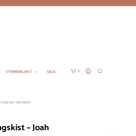
0
STERRENLIJN ☾
SALE
ISTEN MET ONTWERP
gskist – Joah