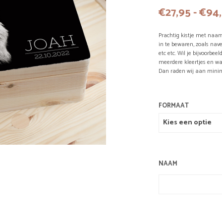
€
27,95
-
€
94
Prachtig kistje met naam 
in te bewaren, zoals nave
etc etc. Wil je bijvoorbe
meerdere kleertjes en wa
Dan raden wij aan mini
FORMAAT
NAAM