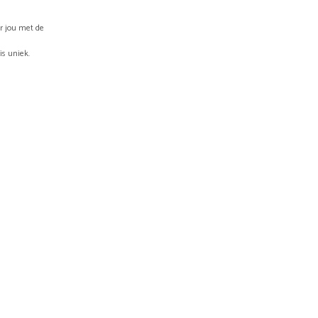
or jou met de
is uniek.