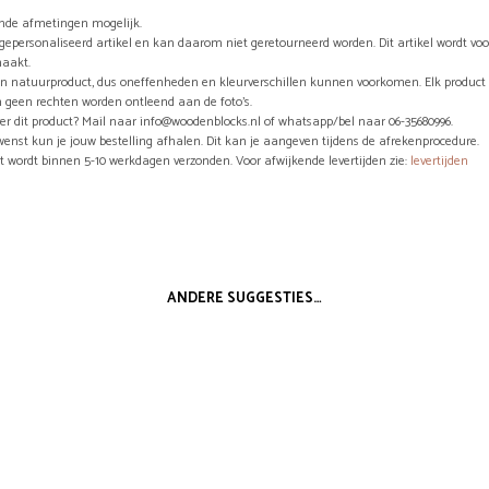
ende afmetingen mogelijk.
n gepersonaliseerd artikel en kan daarom niet geretourneerd worden. Dit artikel wordt vo
aakt.
en natuurproduct, dus oneffenheden en kleurverschillen kunnen voorkomen. Elk product 
 geen rechten worden ontleend aan de foto’s.
er dit product? Mail naar info@woodenblocks.nl of whatsapp/bel naar 06-35680996.
wenst kun je jouw bestelling afhalen. Dit kan je aangeven tijdens de afrekenprocedure.
ct wordt binnen 5-10 werkdagen verzonden. Voor afwijkende levertijden zie:
levertijden
ANDERE SUGGESTIES…