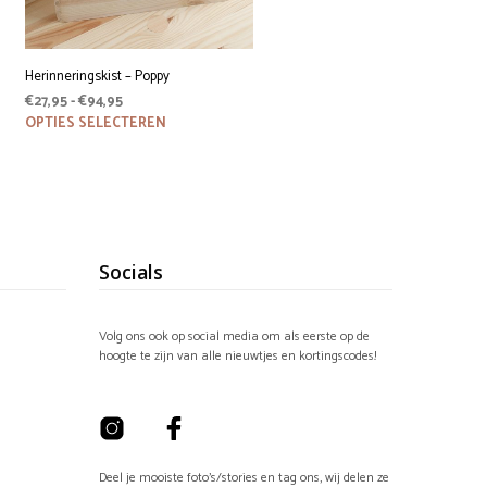
Herinneringskist – Poppy
Prijsklasse:
€
27,95
-
€
94,95
€27,95
Dit
OPTIES SELECTEREN
product
tot
heeft
€94,95
meerdere
variaties.
Deze
optie
kan
Socials
gekozen
worden
op
de
Volg ons ook op social media om als eerste op de
productpagina
hoogte te zijn van alle nieuwtjes en kortingscodes!
Deel je mooiste foto's/stories en tag ons, wij delen ze