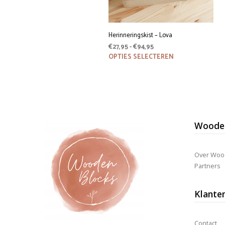
Herinneringskist – Lova
Prijsklasse:
€
27,95
-
€
94,95
€27,95
Dit
OPTIES SELECTEREN
product
tot
heeft
€94,95
meerdere
variaties.
Deze
optie
kan
Wooden
gekozen
worden
op
de
Over Woo
productpagina
Partners
Klante
Contact