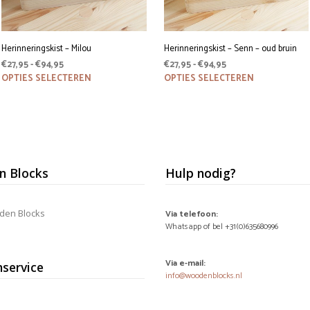
Herinneringskist – Milou
Herinneringskist – Senn – oud bruin
Prijsklasse:
Prijsklasse:
€
27,95
-
€
94,95
€
27,95
-
€
94,95
€27,95
Dit
€27,95
Dit
OPTIES SELECTEREN
OPTIES SELECTEREN
product
product
tot
tot
heeft
heeft
€94,95
€94,95
meerdere
meerdere
variaties.
variaties.
Deze
Deze
optie
optie
kan
kan
 Blocks
Hulp nodig?
gekozen
gekozen
worden
worden
op
op
den Blocks
de
de
Via telefoon:
productpagina
productpagina
Whatsapp of bel +31(0)635680996
Via e-mail:
nservice
info@woodenblocks.nl