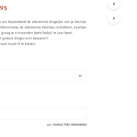
Prijsklasse:
,95
G
E
€27,95
E
om bijvoorbeeld de allereerste dingetjes van je kleintje
N
tot
lklemmetje, de allereerste kleertjes, echofoto’s, kaartjes
P
eld graag je 9 maanden boek/baby’s 1e jaar boek,
€94,95
R
t grotere dingen erin bewaren?
O
maal maat M te kiezen.
D
U
C
T
E
N
I
N
D
E
W
I
N
K
50
CHARACTERS REMAINING
E
L