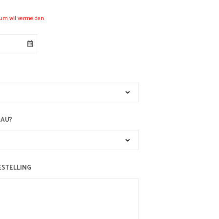
W
A
tum wil vermelden
G
E
N
.
EAU?
ESTELLING