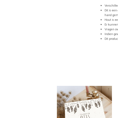
Verschill
Dit is ee
hand gem
Hout is e
Er kunnen
Vragen ov
Indien ge
Dit produ