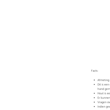
Facts:
Afmeting:
Dit is ee
hand gem
Hout is e
Er kunnen
Vragen ov
Indien ge