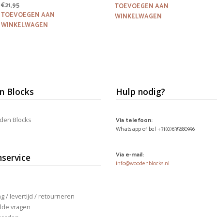
€
21,95
prijs
prijs
TOEVOEGEN AAN
was:
is:
TOEVOEGEN AAN
WINKELWAGEN
€19,95.
€15,95.
WINKELWAGEN
 Blocks
Hulp nodig?
den Blocks
Via telefoon:
Whatsapp of bel +31(0)635680996
Via e-mail:
nservice
info@woodenblocks.nl
 / levertijd / retourneren
lde vragen