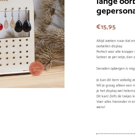
lange oorb
gepersona
€
15,95
Altijd zoeken naar dat en
oorbellen display.
Perfect voor alle knopjes
Sorteer ze per setje, dan z
Sieraden opbergen is nog
Je kan dit item volledig ze
Wil je graag alleen een 
je het display wel helema
Dit kan! Zelfs de takjes
Voer alles hieronder in 
wens!