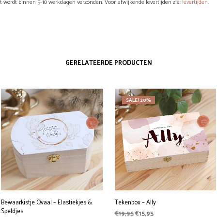
ct wordt binnen 5-10 werkdagen verzonden. Voor afwijkende levertijden zie:
levertijden
.
GERELATEERDE PRODUCTEN
SALE! 20%
Bewaarkistje Ovaal – Elastiekjes &
Tekenbox – Ally
Speldjes
Oorspronkelijke
Huidige
€
19,95
€
15,95