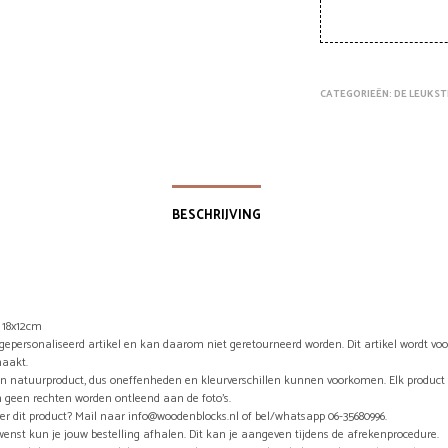
CATEGORIEËN:
DE LEUKST
BESCHRIJVING
 18x12cm
n gepersonaliseerd artikel en kan daarom niet geretourneerd worden. Dit artikel wordt vo
aakt.
en natuurproduct, dus oneffenheden en kleurverschillen kunnen voorkomen. Elk product 
 geen rechten worden ontleend aan de foto’s.
er dit product? Mail naar info@woodenblocks.nl of bel/whatsapp 06-35680996.
wenst kun je jouw bestelling afhalen. Dit kan je aangeven tijdens de afrekenprocedure.