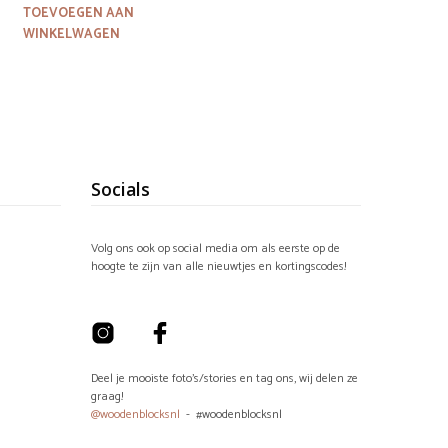
TOEVOEGEN AAN
WINKELWAGEN
Socials
Volg ons ook op social media om als eerste op de
hoogte te zijn van alle nieuwtjes en kortingscodes!
Deel je mooiste foto's/stories en tag ons, wij delen ze
graag!
@woodenblocksnl
- #woodenblocksnl