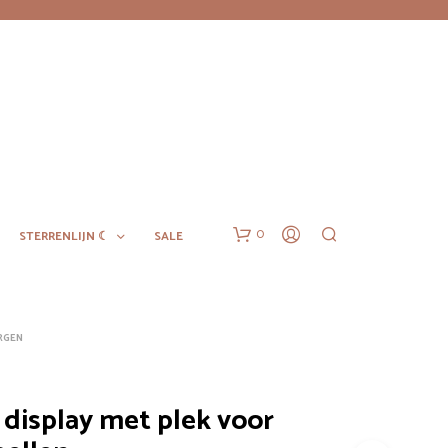
0
STERRENLIJN ☾
SALE
RGEN
 display met plek voor