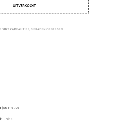
W
UITVERKOCHT
A
G
E
N
E SINT CADEAUTJES
,
SIERADEN OPBERGEN
.
or jou met de
is uniek.