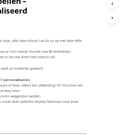
ellen –
liseerd
G
E
E
N
P
R
e setje, alles door elkaar! Los dit nu op met deze toffe
O
D
 van je mini meisje. Ruimte voor 80 oorbelletjes.
U
iet er het ook direct heel stylisch uit!
C
T
 nooit zo makkelijk geweest!
E
N
lf
personaliseren
.
I
naam of liever alleen een afbeelding? Of misschien wil
N
al leeg laten.
D
 kunnen weggelaten worden.
E
en maak deze oorbellen display helemaal naar jouw
W
I
N
K
E
L