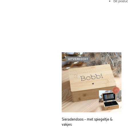
Dit produ
UITVERKOCHT
Sieradendoos – met spiegeltje &
vakjes