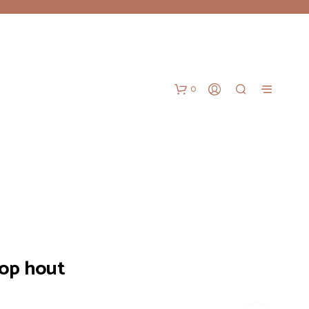
0
G
op hout
E
E
N
P