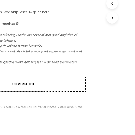
R
O
i voor altijd vereeuwigd op hout!
D
U
e resultaat?
C
T
e tekening ( recht van bovenaf met goed daglicht) of
E
de tekening
N
ij de upload button hieronder
I
het mooist als de tekening op wit papier is gemaakt met
N
D
 goed van kwaliteit zijn, laat ik dit altijd even weten
E
W
I
UITVERKOCHT
N
K
E
L
AG
,
VADERDAG
,
VALENTIJN
,
VOOR MAMA
,
VOOR OPA/ OMA
,
W
A
G
E
N