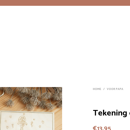
HOME
/
VOOR PAPA
Tekening 
€
13,95