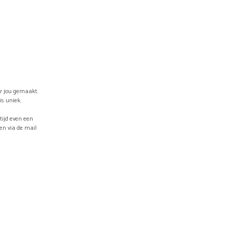
.
or jou gemaakt.
is uniek.
ltijd even een
ven via de mail