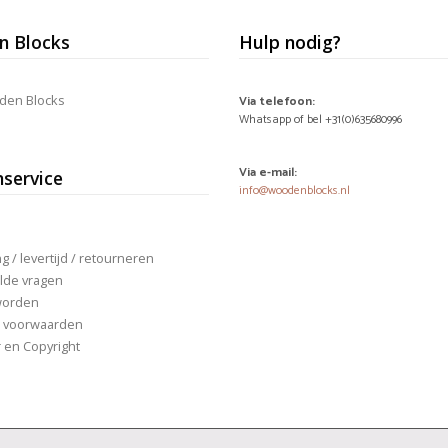
 Blocks
Hulp nodig?
den Blocks
Via telefoon:
Whatsapp of bel +31(0)635680996
Via e-mail:
nservice
info@woodenblocks.nl
 / levertijd / retourneren
lde vragen
worden
 voorwaarden
r en Copyright