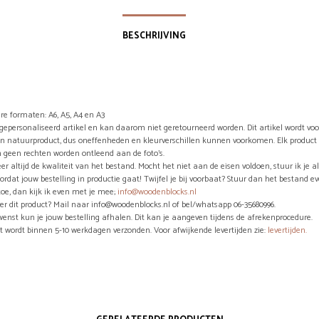
BESCHRIJVING
re formaten: A6, A5, A4 en A3
n gepersonaliseerd artikel en kan daarom niet geretourneerd worden. Dit artikel wordt vo
en natuurproduct, dus oneffenheden en kleurverschillen kunnen voorkomen. Elk product 
 geen rechten worden ontleend aan de foto’s.
eer altijd de kwaliteit van het bestand. Mocht het niet aan de eisen voldoen, stuur ik je a
ordat jouw bestelling in productie gaat! Twijfel je bij voorbaat? Stuur dan het bestand e
toe, dan kijk ik even met je mee;
info@woodenblocks.nl
er dit product? Mail naar info@woodenblocks.nl of bel/whatsapp 06-35680996.
wenst kun je jouw bestelling afhalen. Dit kan je aangeven tijdens de afrekenprocedure.
ct wordt binnen 5-10 werkdagen verzonden. Voor afwijkende levertijden zie:
levertijden.