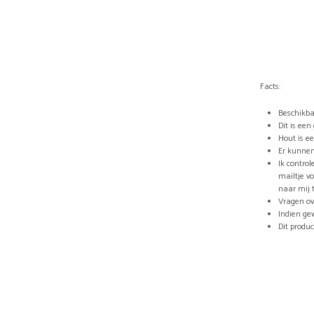
Facts:
Beschikba
Dit is ee
Hout is e
Er kunnen
Ik control
mailtje vo
naar mij 
Vragen ov
Indien ge
Dit produ