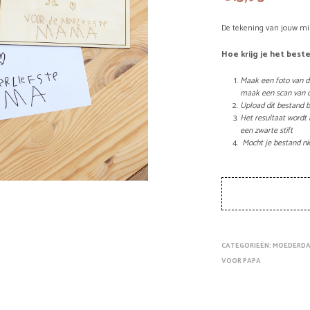
De tekening van jouw min
Hoe krijg je het best
Maak een foto van d
maak een scan van 
Upload dit bestand b
Het resultaat wordt 
een zwarte stift
Mocht je bestand niet
CATEGORIEËN:
MOEDERD
VOOR PAPA