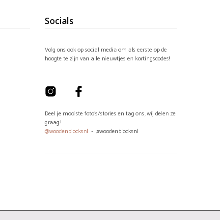
Socials
Volg ons ook op social media om als eerste op de
hoogte te zijn van alle nieuwtjes en kortingscodes!
Deel je mooiste foto's/stories en tag ons, wij delen ze
graag!
@woodenblocksnl
- #woodenblocksnl