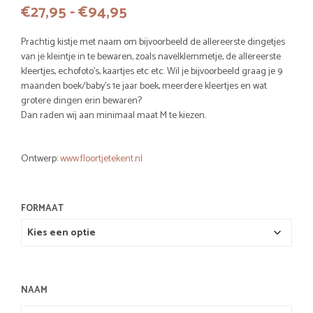
Prijsklasse:
€
27,95
-
€
94,95
€27,95
Prachtig kistje met naam om bijvoorbeeld de allereerste dingetjes
tot
van je kleintje in te bewaren, zoals navelklemmetje, de allereerste
kleertjes, echofoto’s, kaartjes etc etc. Wil je bijvoorbeeld graag je 9
€94,95
maanden boek/baby’s 1e jaar boek, meerdere kleertjes en wat
grotere dingen erin bewaren?
Dan raden wij aan minimaal maat M te kiezen.
Ontwerp:
www.floortjetekent.nl
FORMAAT
NAAM