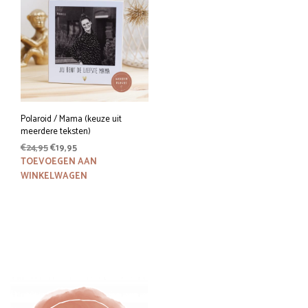
Polaroid / Mama (keuze uit
meerdere teksten)
Oorspronkelijke
Huidige
€
24,95
€
19,95
prijs
prijs
TOEVOEGEN AAN
was:
is:
WINKELWAGEN
€24,95.
€19,95.