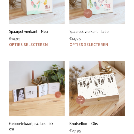
Spaarpot vierkant – Mea
Spaarpot vierkant – Jade
€
14,95
€
14,95
Dit
Dit
OPTIES SELECTEREN
OPTIES SELECTEREN
product
prod
heeft
heeft
meerdere
meer
variaties.
variat
Deze
Deze
optie
optie
kan
kan
gekozen
geko
worden
word
op
op
de
de
productpagina
prod
Geboortekaartje 4-luik – 10
Knutselbox – Otis
cm
€
27,95