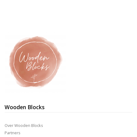
variat
Deze
optie
kan
geko
word
op
de
prod
Wooden Blocks
Over Wooden Blocks
Partners