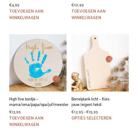
€
4,95
€
10,95
TOEVOEGEN AAN
TOEVOEGEN AAN
WINKELWAGEN
WINKELWAGEN
High five bordje –
Borrelplank licht – Kies
mama/oma/papa/opa/juf/meester
jouw (eigen) tekst
Prijsklasse:
€
13,95
€
12,95
-
€
15,95
€12,95
Dit
TOEVOEGEN AAN
OPTIES SELECTEREN
tot
prod
WINKELWAGEN
€15,95
heeft
meer