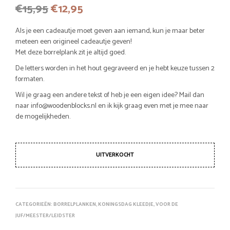
Oorspronkelijke
Huidige
€
15,95
€
12,95
prijs
prijs
Als je een cadeautje moet geven aan iemand, kun je maar beter
was:
is:
meteen een origineel cadeautje geven!
Met deze borrelplank zit je altijd goed.
€15,95.
€12,95.
De letters worden in het hout gegraveerd en je hebt keuze tussen 2
formaten.
Wil je graag een andere tekst of heb je een eigen idee? Mail dan
naar info@woodenblocks.nl en ik kijk graag even met je mee naar
de mogelijkheden.
UITVERKOCHT
CATEGORIEËN:
BORRELPLANKEN
,
KONINGSDAG KLEEDJE
,
VOOR DE
JUF/MEESTER/LEIDSTER