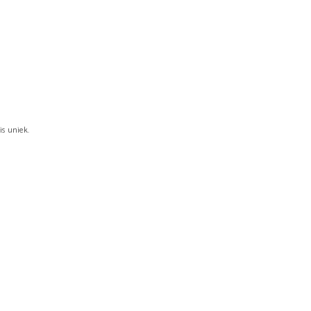
W
A
G
E
N
.
is uniek.