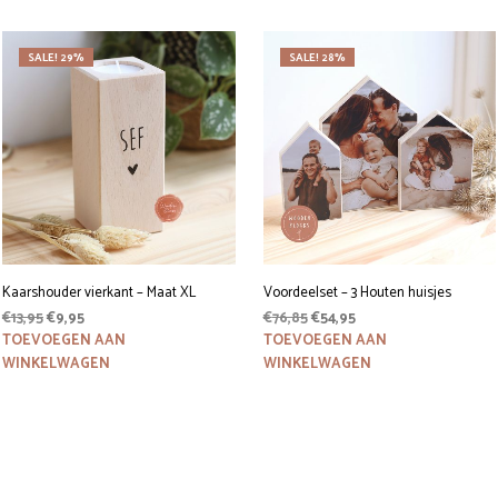
SALE! 29%
SALE! 28%
Kaarshouder vierkant – Maat XL
Voordeelset – 3 Houten huisjes
Oorspronkelijke
Huidige
Oorspronkelijke
Huidige
€
13,95
€
9,95
€
76,85
€
54,95
prijs
prijs
prijs
prijs
TOEVOEGEN AAN
TOEVOEGEN AAN
was:
is:
was:
is:
WINKELWAGEN
WINKELWAGEN
€13,95.
€9,95.
€76,85.
€54,95.