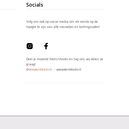
Socials
Volg ons ook op social media om als eerste op de
hoogte te zijn van alle nieuwtjes en kortingscodes!
Deel je mooiste foto's/stories en tag ons, wij delen ze
graag!
@woodenblocksnl
- #woodenblocksnl