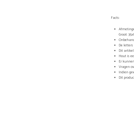
Facts:
Afmetinge
Groot: 35
Onbehand
De letter
Dit artik
Hout is e
Er kunnen
Vragen ov
Indien ge
Dit produ