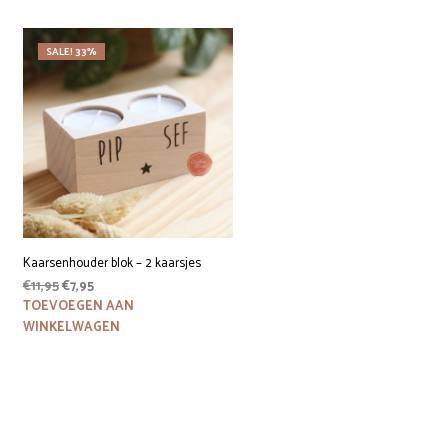
SALE! 33%
Kaarsenhouder blok – 2 kaarsjes
Oorspronkelijke
Huidige
€
11,95
€
7,95
prijs
prijs
TOEVOEGEN AAN
was:
is:
WINKELWAGEN
€11,95.
€7,95.