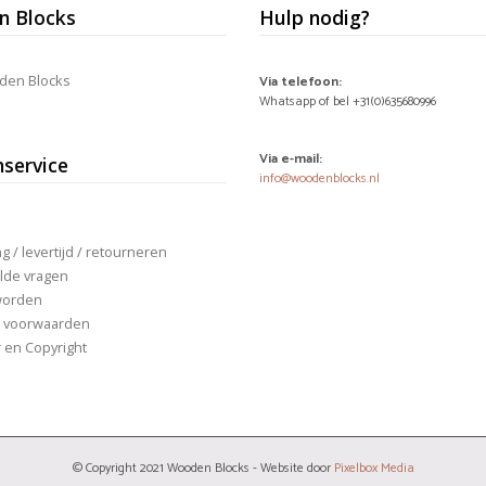
 Blocks
Hulp nodig?
den Blocks
Via telefoon:
Whatsapp of bel +31(0)635680996
Via e-mail:
nservice
info@woodenblocks.nl
 / levertijd / retourneren
lde vragen
worden
 voorwaarden
r en Copyright
© Copyright 2021 Wooden Blocks - Website door
Pixelbox Media