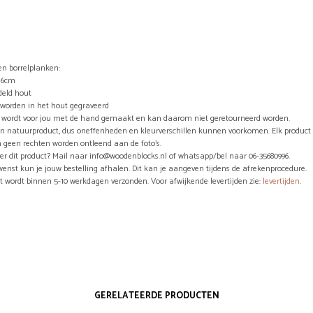
n borrelplanken:
x16cm
eld hout
s worden in het hout gegraveerd
el wordt voor jou met de hand gemaakt en kan daarom niet geretourneerd worden.
en natuurproduct, dus oneffenheden en kleurverschillen kunnen voorkomen. Elk product 
 geen rechten worden ontleend aan de foto’s.
er dit product? Mail naar info@woodenblocks.nl of whatsapp/bel naar 06-35680996.
wenst kun je jouw bestelling afhalen. Dit kan je aangeven tijdens de afrekenprocedure.
ct wordt binnen 5-10 werkdagen verzonden. Voor afwijkende levertijden zie:
levertijden
.
GERELATEERDE PRODUCTEN