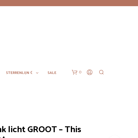
0
STERRENLIJN ☾
SALE
nk licht GROOT – This