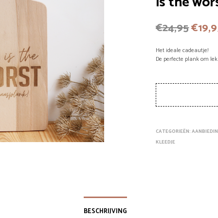
is the wor
Oorsp
€
24,95
€
19,
prijs
Het ideale cadeautje!
was:
De perfecte plank om lekk
€24,9
CATEGORIEËN:
AANBIEDI
KLEEDJE
BESCHRIJVING