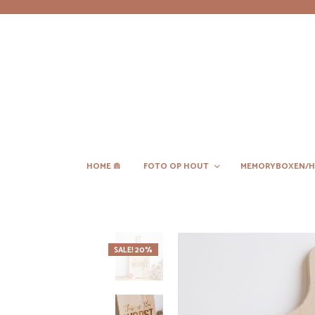
HOME ⋒
FOTO OP HOUT
MEMORYBOXEN/H
SALE! 20%