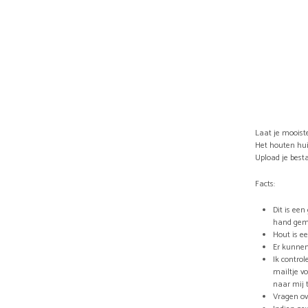
Laat je mooist
Het houten hui
Upload je besta
Facts:
Dit is ee
hand gem
Hout is e
Er kunnen
Ik control
mailtje vo
naar mij 
Vragen ov