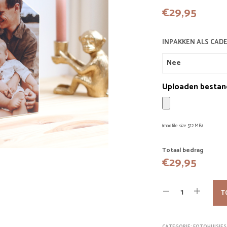
€
29,95
INPAKKEN ALS CAD
Uploaden bestan
(max file size 512 MB)
Totaal bedrag
€
29,95
T
CATEGORIE:
FOTOHUISJES