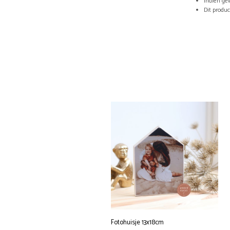
Indien ge
Dit produ
Fotohuisje 13x18cm