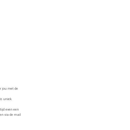
W
A
G
E
N
.
or jou met de
is uniek.
ltijd even een
ven via de mail