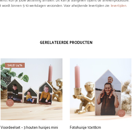
wenst kun je jouw bestelling afhalen. Dit kan je aangeven tijdens de afrekenprocedure.
ct wordt binnen 5-10 werkdagen verzonden. Voor afwijkende levertijden zie:
levertijden.
GERELATEERDE PRODUCTEN
SALE! 25%
Voordeelset – 3 houten huisjes mini
Fotohuisje 10x18cm