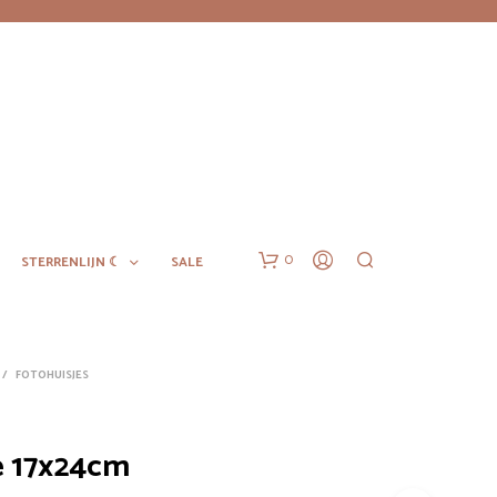
0
STERRENLIJN ☾
SALE
/
FOTOHUISJES
e 17x24cm