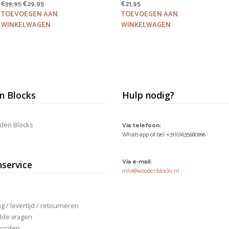
Oorspronkelijke
Huidige
€
39,95
€
29,95
€
21,95
prijs
prijs
TOEVOEGEN AAN
TOEVOEGEN AAN
was:
is:
WINKELWAGEN
WINKELWAGEN
€39,95.
€29,95.
 Blocks
Hulp nodig?
den Blocks
Via telefoon:
Whatsapp of bel +31(0)635680996
Via e-mail:
nservice
info@woodenblocks.nl
 / levertijd / retourneren
lde vragen
worden