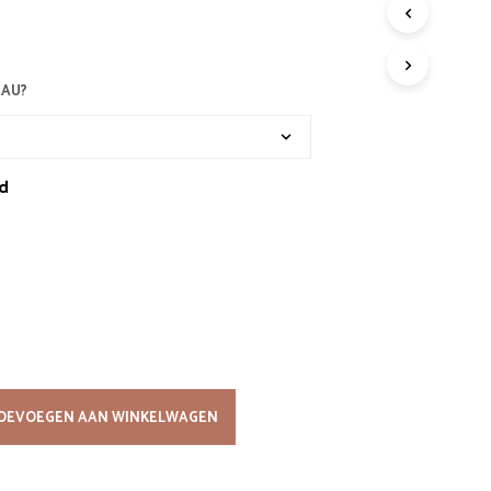
G
E
E
N
EAU?
P
R
O
D
d
U
C
T
E
N
I
N
D
E
W
I
OEVOEGEN AAN WINKELWAGEN
N
K
E
L