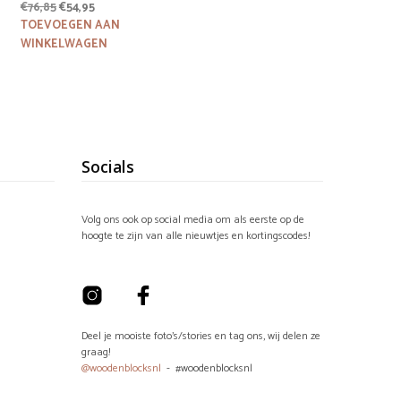
Oorspronkelijke
Huidige
€
76,85
€
54,95
prijs
prijs
TOEVOEGEN AAN
was:
is:
WINKELWAGEN
€76,85.
€54,95.
Socials
Volg ons ook op social media om als eerste op de
hoogte te zijn van alle nieuwtjes en kortingscodes!
Deel je mooiste foto's/stories en tag ons, wij delen ze
graag!
@woodenblocksnl
- #woodenblocksnl