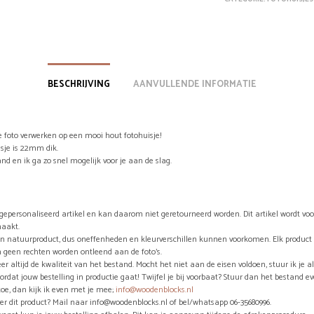
BESCHRIJVING
AANVULLENDE INFORMATIE
e foto verwerken op een mooi hout fotohuisje!
sje is 22mm dik.
nd en ik ga zo snel mogelijk voor je aan de slag.
n gepersonaliseerd artikel en kan daarom niet geretourneerd worden. Dit artikel wordt vo
aakt.
en natuurproduct, dus oneffenheden en kleurverschillen kunnen voorkomen. Elk product 
 geen rechten worden ontleend aan de foto’s.
eer altijd de kwaliteit van het bestand. Mocht het niet aan de eisen voldoen, stuur ik je a
ordat jouw bestelling in productie gaat! Twijfel je bij voorbaat? Stuur dan het bestand e
toe, dan kijk ik even met je mee;
info@woodenblocks.nl
er dit product? Mail naar info@woodenblocks.nl of bel/whatsapp 06-35680996.