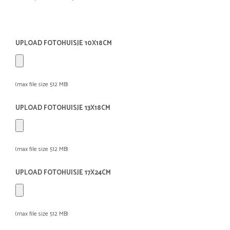
prijs
prijs
was:
is:
€76,85.
€54,95.
UPLOAD FOTOHUISJE 10X18CM
(max file size 512 MB)
UPLOAD FOTOHUISJE 13X18CM
(max file size 512 MB)
UPLOAD FOTOHUISJE 17X24CM
(max file size 512 MB)