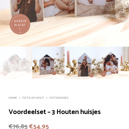
HOME
/
FOTO OP HOUT
/
FOTOHUISJES
Voordeelset – 3 Houten huisjes
Oorspronkelijke
Huidige
€
76,85
€
54,95