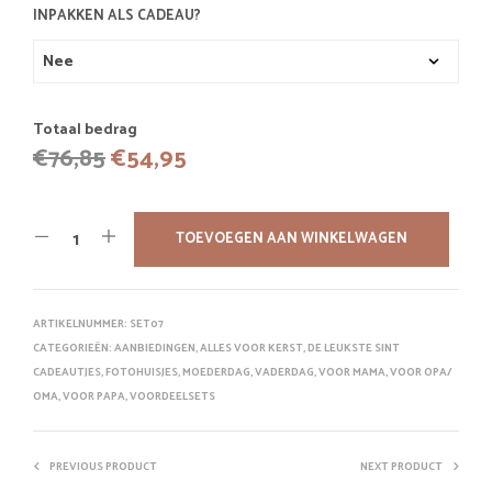
INPAKKEN ALS CADEAU?
Totaal bedrag
Oorspronkelijke
Huidige
€
76,85
€
54,95
prijs
prijs
was:
is:
TOEVOEGEN AAN WINKELWAGEN
€76,85.
€54,95.
ARTIKELNUMMER:
SET07
CATEGORIEËN:
AANBIEDINGEN
,
ALLES VOOR KERST
,
DE LEUKSTE SINT
CADEAUTJES
,
FOTOHUISJES
,
MOEDERDAG
,
VADERDAG
,
VOOR MAMA
,
VOOR OPA/
OMA
,
VOOR PAPA
,
VOORDEELSETS
PREVIOUS PRODUCT
NEXT PRODUCT