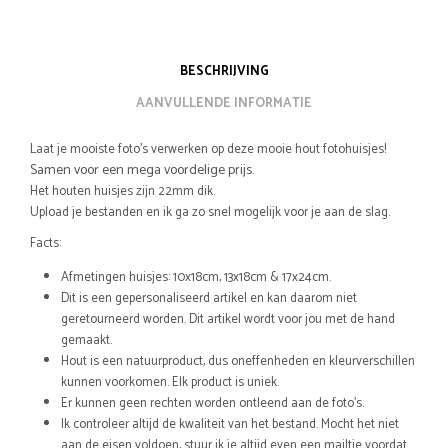
BESCHRIJVING
AANVULLENDE INFORMATIE
Laat je mooiste foto’s verwerken op deze mooie hout fotohuisjes!
Samen voor een mega voordelige prijs.
Het houten huisjes zijn 22mm dik.
Upload je bestanden en ik ga zo snel mogelijk voor je aan de slag.
Facts:
Afmetingen huisjes: 10x18cm, 13x18cm & 17x24cm.
Dit is een gepersonaliseerd artikel en kan daarom niet
geretourneerd worden. Dit artikel wordt voor jou met de hand
gemaakt.
Hout is een natuurproduct, dus oneffenheden en kleurverschillen
kunnen voorkomen. Elk product is uniek.
Er kunnen geen rechten worden ontleend aan de foto’s.
Ik controleer altijd de kwaliteit van het bestand. Mocht het niet
aan de eisen voldoen, stuur ik je altijd even een mailtje voordat