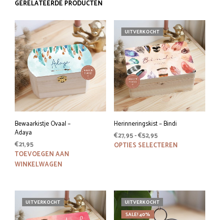
GERELATEERDE PRODUCTEN
UITVERKOCHT
Bewaarkistje Ovaal –
Herinneringskist – Bindi
Adaya
Prijsklasse:
€
27,95
-
€
52,95
€
21,95
€27,95
Dit
OPTIES SELECTEREN
tot
TOEVOEGEN AAN
prod
€52,95
WINKELWAGEN
heeft
meer
variat
Deze
UITVERKOCHT
UITVERKOCHT
optie
SALE! 40%
kan