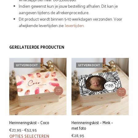
whatsapp/bel naar 06-35680996.
Indien gewenst kun je jouw bestelling afhalen. Dit kan je
aangeven tijdens de afrekenprocedure.
Dit product wordt binnen 5-10 werkdagen verzonden. Voor
afwijkende levertijden zie:
levertijden
.
GERELATEERDE PRODUCTEN
UITVERKOCHT
UITVERKOCHT
Herinneringskist – Coco
Herinneringskist – Mink –
met foto
Prijsklasse:
€
27,95
-
€
52,95
€27,95
Dit
€
28,95
OPTIES SELECTEREN