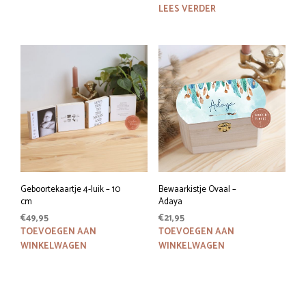
tot
LEES VERDER
product
€52,95
heeft
meerdere
variaties.
Deze
optie
kan
gekozen
worden
op
de
productpagina
Geboortekaartje 4-luik – 10
Bewaarkistje Ovaal –
cm
Adaya
€
49,95
€
21,95
TOEVOEGEN AAN
TOEVOEGEN AAN
WINKELWAGEN
WINKELWAGEN