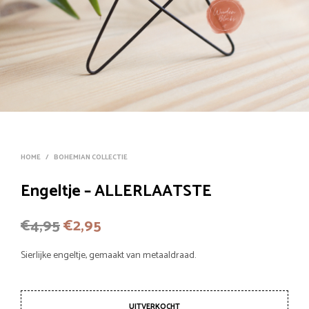
HOME
/
BOHEMIAN COLLECTIE
Engeltje – ALLERLAATSTE
Oorspronkelijke
Huidige
€
4,95
€
2,95
prijs
prijs
Sierlijke engeltje, gemaakt van metaaldraad.
was:
is:
€4,95.
€2,95.
UITVERKOCHT