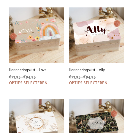
Herinneringskist – Lova
Herinneringskist – Ally
Prijsklasse:
Prijsklasse:
€
27,95
-
€
94,95
€
27,95
-
€
94,95
€27,95
Dit
€27,95
Dit
OPTIES SELECTEREN
OPTIES SELECTEREN
tot
tot
product
prod
€94,95
€94,95
heeft
heeft
meerdere
meer
variaties.
variat
Deze
Deze
optie
optie
kan
kan
gekozen
geko