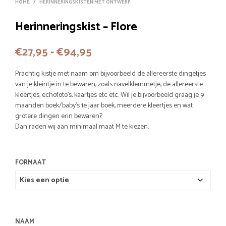
HOME
/
HERINNERINGSKISTEN MET ONTWERP
Herinneringskist – Flore
Prijsklasse:
€
27,95
-
€
94,95
€27,95
Prachtig kistje met naam om bijvoorbeeld de allereerste dingetjes
tot
van je kleintje in te bewaren, zoals navelklemmetje, de allereerste
kleertjes, echofoto’s, kaartjes etc etc. Wil je bijvoorbeeld graag je 9
€94,95
maanden boek/baby’s 1e jaar boek, meerdere kleertjes en wat
grotere dingen erin bewaren?
Dan raden wij aan minimaal maat M te kiezen.
FORMAAT
NAAM