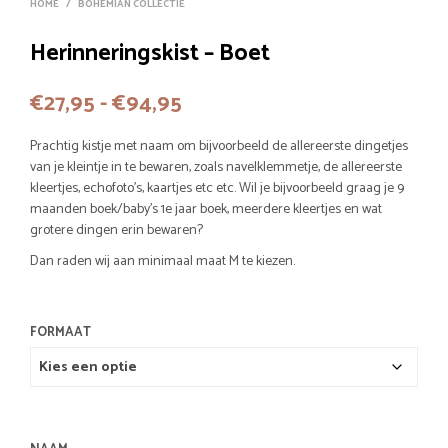
HOME
/
BOHEMIAN COLLECTIE
Herinneringskist – Boet
Prijsklasse:
€
27,95
-
€
94,95
€27,95
Prachtig kistje met naam om bijvoorbeeld de allereerste dingetjes
tot
van je kleintje in te bewaren, zoals navelklemmetje, de allereerste
kleertjes, echofoto’s, kaartjes etc etc. Wil je bijvoorbeeld graag je 9
€94,95
maanden boek/baby’s 1e jaar boek, meerdere kleertjes en wat
grotere dingen erin bewaren?
Dan raden wij aan minimaal maat M te kiezen.
FORMAAT