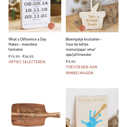
What a Difference a Day
Bloempotje knutselen –
Makes – meerdere
Voor de liefste
formaten
mama/papa/ oma/
opa/juf/meester
Prijsklasse:
€
19,95
-
€
34,95
€19,95
Dit
€
9,95
OPTIES SELECTEREN
tot
TOEVOEGEN AAN
product
€34,95
WINKELWAGEN
heeft
meerdere
variaties.
Deze
optie
kan
gekozen
worden
op