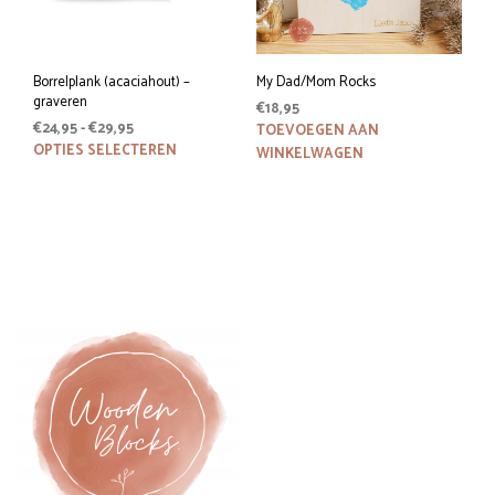
de
productpagina
Borrelplank (acaciahout) –
My Dad/Mom Rocks
graveren
€
18,95
Prijsklasse:
€
24,95
-
€
29,95
TOEVOEGEN AAN
€24,95
Dit
OPTIES SELECTEREN
WINKELWAGEN
tot
product
€29,95
heeft
meerdere
variaties.
Deze
optie
kan
gekozen
worden
op
de
productpagina