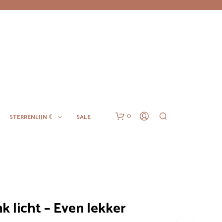
0
STERRENLIJN ☾
SALE
k licht – Even lekker