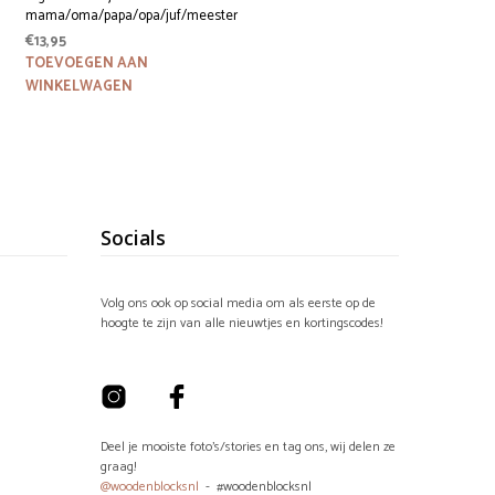
mama/oma/papa/opa/juf/meester
€
13,95
TOEVOEGEN AAN
WINKELWAGEN
Socials
Volg ons ook op social media om als eerste op de
hoogte te zijn van alle nieuwtjes en kortingscodes!
Deel je mooiste foto's/stories en tag ons, wij delen ze
graag!
@woodenblocksnl
- #woodenblocksnl