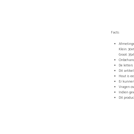
Facts:
Afmetinge
Klein: 30
Groot: 35
Onbehand
De letter
Dit artik
Hout is e
Er kunnen
Vragen ov
Indien ge
Dit produ