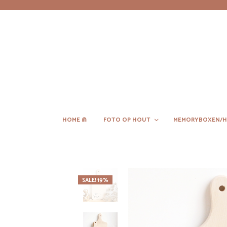
HOME ⋒
FOTO OP HOUT
MEMORYBOXEN/H
SALE! 19%