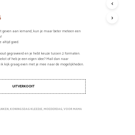
G
E
ronkelijke
Huidige
5
E
prijs
N
P
et geven aan iemand, kun je maar beter meteen een
is:
R
n!
O
e altijd goed.
.
€12,95.
D
U
 hout gegraveerd en je hebt keuze tussen 2 formaten.
tekst of heb je een eigen idee? Mail dan naar
C
 ik kijk graag even met je mee naar de mogelijkheden.
T
E
N
I
UITVERKOCHT
N
D
E
W
ANKEN
,
KONINGSDAG KLEEDJE
,
MOEDERDAG
,
VOOR MAMA
I
N
K
E
L