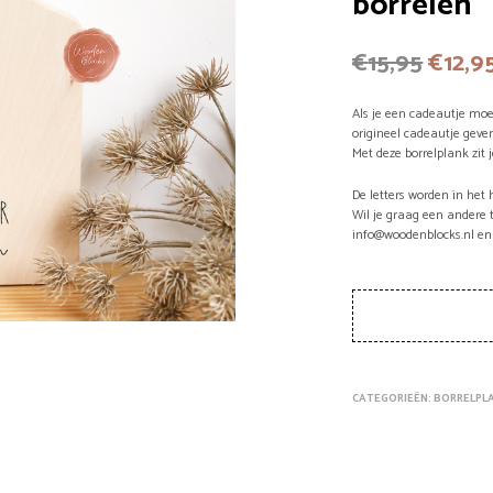
borrelen
Oorsp
€
15,95
€
12,9
prijs
Als je een cadeautje mo
was:
origineel cadeautje geve
Met deze borrelplank zit j
€15,95
De letters worden in het
Wil je graag een andere 
info@woodenblocks.nl en
CATEGORIEËN:
BORRELPL