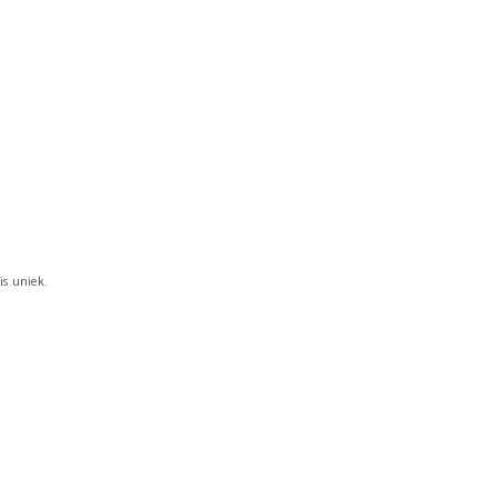
W
A
G
E
N
.
is uniek.