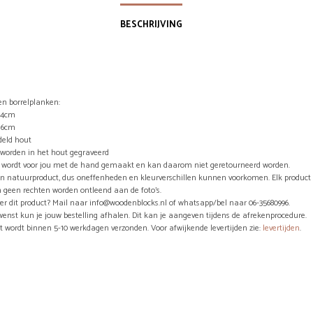
BESCHRIJVING
n borrelplanken:
x14cm
x16cm
eld hout
s worden in het hout gegraveerd
el wordt voor jou met de hand gemaakt en kan daarom niet geretourneerd worden.
en natuurproduct, dus oneffenheden en kleurverschillen kunnen voorkomen. Elk product 
 geen rechten worden ontleend aan de foto’s.
er dit product? Mail naar info@woodenblocks.nl of whatsapp/bel naar 06-35680996.
wenst kun je jouw bestelling afhalen. Dit kan je aangeven tijdens de afrekenprocedure.
ct wordt binnen 5-10 werkdagen verzonden. Voor afwijkende levertijden zie:
levertijden
.