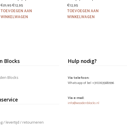
Oorspronkelijke
Huidige
€
21,95
€
12,95
€
12,95
prijs
prijs
TOEVOEGEN AAN
TOEVOEGEN AAN
was:
is:
WINKELWAGEN
WINKELWAGEN
€21,95.
€12,95.
 Blocks
Hulp nodig?
den Blocks
Via telefoon:
Whatsapp of bel +31(0)635680996
Via e-mail:
nservice
info@woodenblocks.nl
 / levertijd / retourneren